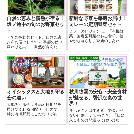
栄養に気を配りたい。 食事制限
中の方 特定の食材や栄養素の制
限が必要。 食事の調理や買い物
が制限に合ったものになってい
自然の恵みと情熱が宿る！
新鮮な野菜を毎週お届け！
るか不安。 高齢の方の世帯 買い
坂ノ途中の旬のお野菜セッ
ミレーの定期野菜セット
物や調理が負担になっている。
ト
栄養を考慮した食事が必要だ
ミレーのビジョンは、「有機野
が、自宅周辺での食材調達が困
菜・無農薬野菜のある食卓、健
＜旬のお野菜セット、自然の恵
難。 2. 解消策の提案 食材宅配サ
やかな暮らし、家族のしあわ
みをお届けします＞ 季節の移り
ービス 野菜や食材の宅配によ
せ」。 これを実現するため、自
変わりと共に、自然が育んだ美
り、買い出しの手間を軽減。 高
然と体に配慮した農法で育った
味しさが詰まったお野菜をご家
齢者や忙しい世帯に便利。ネッ
野菜をお届けし、その新鮮さと
庭にお届けする喜びを味わって
Oisix
契約農家 有機・低農薬
トスーパー食品や日用品をネッ
美味しさで多くの方に支持され
みませんか？坂ノ途中が誇る、
トで注文し、自宅まで届けても
ています。
新規就農者と若手農家さんの情
らうサービス。忙しい共働きや
熱が込められた旬のお野菜セッ
一人暮らしの方に適しており、
トは、毎日の食卓を彩る特別な
時間を節約できる。 宅配弁当・
存在です。
総菜 既に調理された食事を宅配
してもらえるサービス。 一人暮
オイシックスと大地を守る
秋川牧園の安心・安全食材
らしや共働き世帯に便利で、献
会の違い
が魅せる、贅沢な食の世
立を考える手間を省ける。 ミー
ルキット 材料とレシピがセット
界！
大地を守る会は食品と日用品を
になった料理キットを宅配して
届けてくれる宅配サービスで、
食べることは生きる上で欠かせ
もらえるサービス。 料理初心者
特に有機野菜にこだわりがあり
ない行為。 だからこそ、「口に
や忙しい家庭に適しており、手
ます。 オイシックスは食品を中
入るものは間違ってはいけな
軽に栄養バランスのとれた食事
心にした宅配サービスで、ミー
い」という理念を掲げる秋川牧
が摂れる。 産直サイト 地元の農
ルキットなどの時短商品が人気
園が提供する食材は、まさに最
産物や食材を直接購入できるサ
です。 大地を守る会は、オイシ