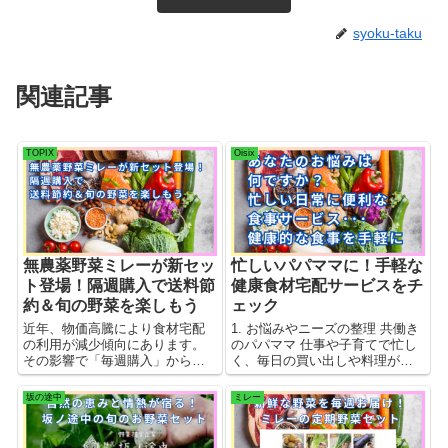
syoku-taku
関連記事
TOPIX
Oisix
無農薬野菜ミレーが新セッ
忙しいパパママに！手軽な
ト登場！隔週購入で送料節
健康食材宅配サービスをチ
約＆旬の野菜を楽しもう
ェック
近年、物価高騰により食材宅配
1. お悩みやニーズの整理 共働き
の利用が減少傾向にあります。
のパパママ 仕事や子育てで忙し
その影響で「毎週購入」から
く、毎日の買い出しや料理が大
「隔週購入」へとシフトする利
変。栄養バランスを考えた食事
用者が増加しています。 そんな
を摂りたいが、時間がない。 一
坂の途中
ミレー
中、ミレーは「隔週の定期購入
人暮らしの方 仕事が忙しく、献
向けセット」を新たにスタート
立を考える時間が少ない。 食事
しました！
を手軽に済ませたいが、健康や