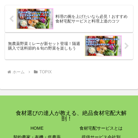
高峰の品質を誇ります。
イト。 食材の新鮮さや安心感を
ックスよりもワンランク上の商
求める方に適しており、食事制
品が多く揃う大人向け食材宅配
限中の方にも対応可能。
です。
料理の腕を上げたいなら必見！おすすめ
食材宅配サービスと料理上達のコツ
無農薬野菜ミレーが新セット登場！隔週
購入で送料節約＆旬の野菜を楽しもう
ホーム
TOPIX
食材選びの達人が教える、絶品食材宅配大解
剖！
HOME
食材宅配サービスとは
契約農家・有機・低農薬
提供サービス会社別